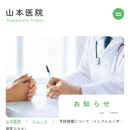
Skip
to
content
山本医院
Yamamoto Clinic
お知らせ
news
山本医院
ニュース
予防接種について（インフルエンザ・
新型コロナ）