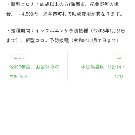
・新型コロナ：65歳以上の方(海南市、紀美野町の場
合） ：4,500円 ※各市町村で助成費用が異なります。
・接種期間：インフルエンザ予防接種（令和8年1月31日
まで）、新型コロナ予防接種（令和8年3月31日まで）
投
Previous
Next
令和7年度、お盆休みの
休日当番医（12/14・
稿
お知らせ
1/1）
ナ
ビ
ゲ
ー